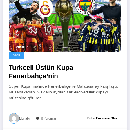
SPOR
Turkcell Üstün Kupa
Fenerbahçe’nin
Süper Kupa finalinde Fenerbahçe ile Galatasaray karşılaştı.
Müsabakadan 2-0 galip ayrılan sarı-lacivertliler kupayı
müzesine götüren…
Daha Fazlasını Oku
Muhabir
0 Yorumlar