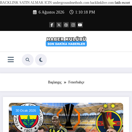
BACKLINK SATIN ALMAK ICIN undergroundmethods.com hacklinklive.com
fatih escort
İçeriğe
6 Ağustos 2026
1:10:19 PM
atla
Başlangıç
Fenerbahçe
30 Ocak 2026