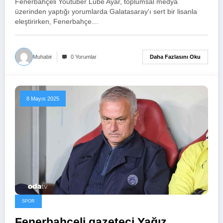
Fenerbahçeli Youtuber Lube Ayar, toplumsal medya
üzerinden yaptığı yorumlarda Galatasaray'ı sert bir lisanla
eleştirirken, Fenerbahçe…
Daha Fazlasını Oku
Muhabir
0 Yorumlar
8 Mayıs 2025
SPOR
Fenerbahçeli gazeteci Yağız