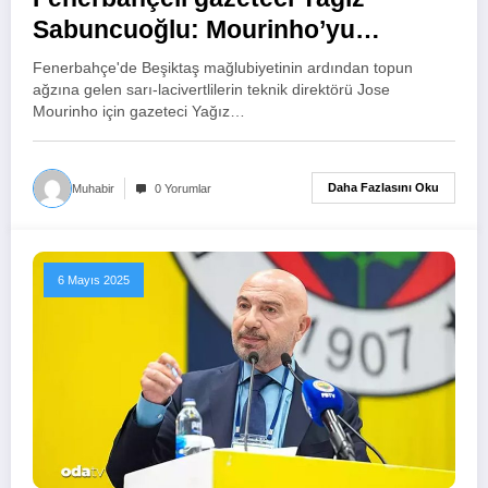
Sabuncuoğlu: Mourinho’yu
susturun gerekirse fazla tazminat
Fenerbahçe'de Beşiktaş mağlubiyetinin ardından topun
verin
ağzına gelen sarı-lacivertlilerin teknik direktörü Jose
Mourinho için gazeteci Yağız…
Daha Fazlasını Oku
Muhabir
0 Yorumlar
6 Mayıs 2025