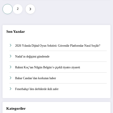
Posts
1
2
pagination
Son Yazılar
2026 Yılında Dijital Oyun Sektörü: Güvenilir Platformlar Nasıl Seçilir?
Nadal’ın değişimi gündemde
Rahmi Koç’tan Nilgün Belgün’e çiçekli tiyatro ziyareti
Bahar Candan’dan korkutan haber
Fenerbahçe’den derbilerde ikili zafer
Kategoriler