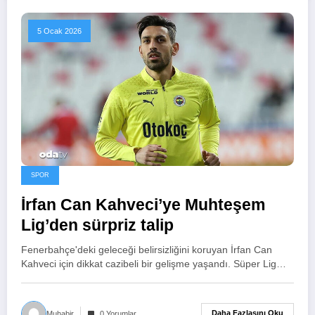
5 Ocak 2026
SPOR
İrfan Can Kahveci’ye Muhteşem
Lig’den sürpriz talip
Fenerbahçe'deki geleceği belirsizliğini koruyan İrfan Can
Kahveci için dikkat cazibeli bir gelişme yaşandı. Süper Lig…
Daha Fazlasını Oku
Muhabir
0 Yorumlar