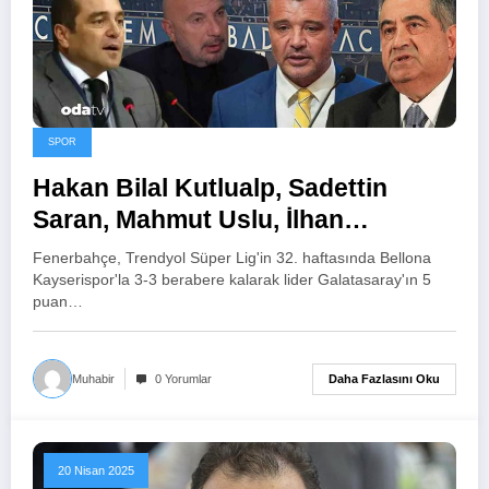
SPOR
Hakan Bilal Kutlualp, Sadettin
Saran, Mahmut Uslu, İlhan
Ekşioğlu… Fenerbahçe’de kılıçlar
Fenerbahçe, Trendyol Süper Lig'in 32. haftasında Bellona
çekildi
Kayserispor'la 3-3 berabere kalarak lider Galatasaray'ın 5
puan…
Daha Fazlasını Oku
Muhabir
0 Yorumlar
20 Nisan 2025