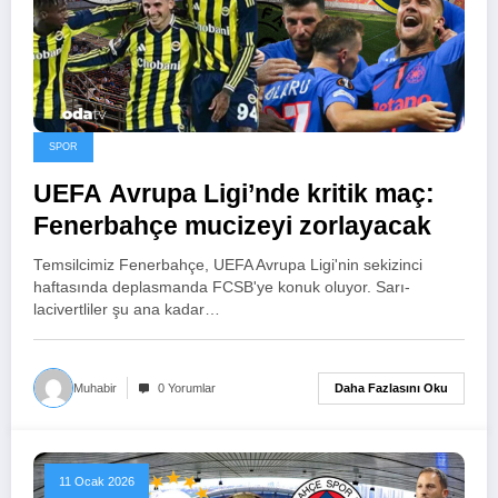
SPOR
UEFA Avrupa Ligi’nde kritik maç:
Fenerbahçe mucizeyi zorlayacak
Temsilcimiz Fenerbahçe, UEFA Avrupa Ligi'nin sekizinci
haftasında deplasmanda FCSB'ye konuk oluyor. Sarı-
lacivertliler şu ana kadar…
Daha Fazlasını Oku
Muhabir
0 Yorumlar
11 Ocak 2026