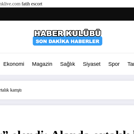
klive.com
fatih escort
Ekonomi
Magazin
Sağlık
Siyaset
Spor
Ta
alık karıştı