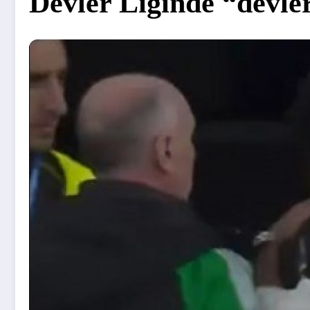
Devler Liginde “devler