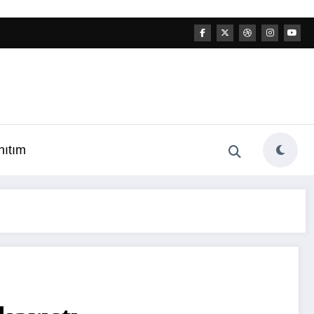
nıtım