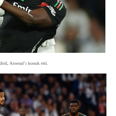
id, Arsenal’ı konuk etti.