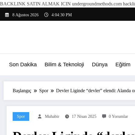
BACKLINK SATIN ALMAK ICIN undergroundmethods.com hacklin
İçeriğe
8 Ağustos 2026
4:04:33 PM
atla
Son Dakika
Bilim & Teknoloji
Dünya
Eğitim
Başlangıç
Spor
Devler Liginde “devler” elendi: Alanda ort
Spor
Muhabir
17 Nisan 2025
0 Yorumlar