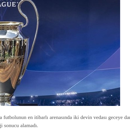
pa futbolunun en itibarlı arenasında iki devin vedası geceye d
iği sonucu alamadı.