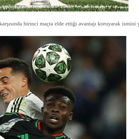
şısında birinci maçta elde ettiği avantajı koruyarak ismini ya