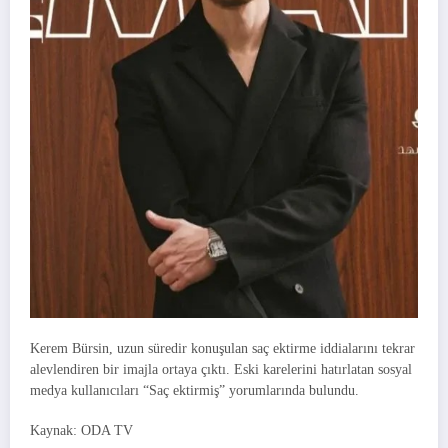
Kerem Bürsin, uzun süredir konuşulan saç ektirme iddialarını tekrar
alevlendiren bir imajla ortaya çıktı. Eski karelerini hatırlatan sosyal
medya kullanıcıları “Saç ektirmiş” yorumlarında bulundu.
Kaynak: ODA TV