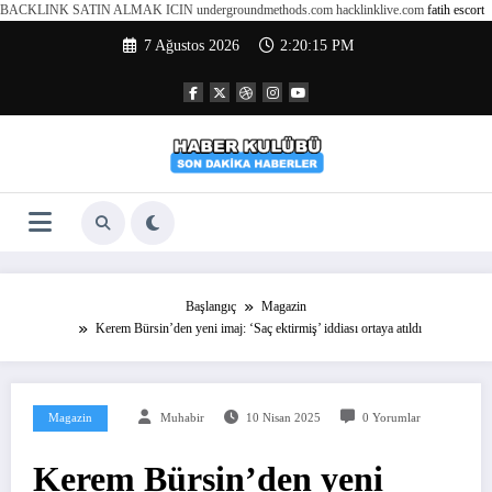
BACKLINK SATIN ALMAK ICIN undergroundmethods.com hacklinklive.com
fatih escort
İçeriğe
7 Ağustos 2026
2:20:16 PM
atla
Başlangıç
Magazin
Kerem Bürsin’den yeni imaj: ‘Saç ektirmiş’ iddiası ortaya atıldı
Magazin
Muhabir
10 Nisan 2025
0 Yorumlar
Kerem Bürsin’den yeni