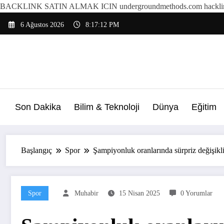
BACKLINK SATIN ALMAK ICIN undergroundmethods.com hacklin
İçeriğe
6 Ağustos 2026
8:17:14 PM
atla
Son Dakika
Bilim & Teknoloji
Dünya
Eğitim
Başlangıç
Spor
Şampiyonluk oranlarında sürpriz değişikl
Spor
Muhabir
15 Nisan 2025
0 Yorumlar