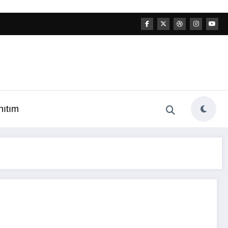
nıtım