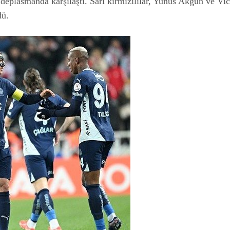
deplasmanda karşılaştı. Sarı kırmızılılar, Yunus Akgün ve Vi
dü.