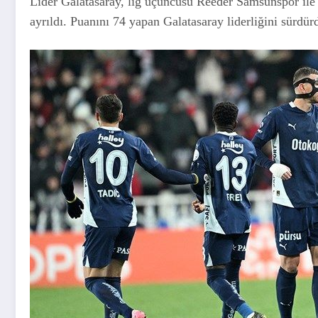
Lider Galatasaray, lig üçüncüsü Reeder Samsunspor ile 
ayrıldı. Puanını 74 yapan Galatasaray liderliğini sürdür