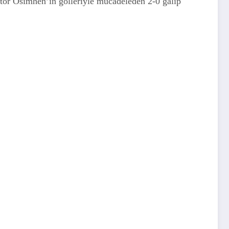
ctor Osimhen’in golleriyle mücadeleden 2-0 galip