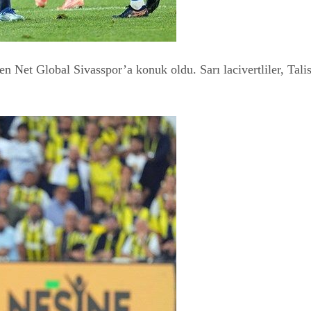
n Net Global Sivasspor’a konuk oldu. Sarı lacivertliler, Talis