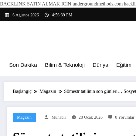
BACKLINK SATIN ALMAK ICIN undergroundmethods.com hacklin
İçeriğe
6 Ağustos 2026
4:56:42 PM
atla
Son Dakika
Bilim & Teknoloji
Dünya
Eğitim
Başlangıç
Magazin
Sömestr tatilinin son günleri… Sosye
Magazin
Muhabir
28 Ocak 2026
0 Yorumlar