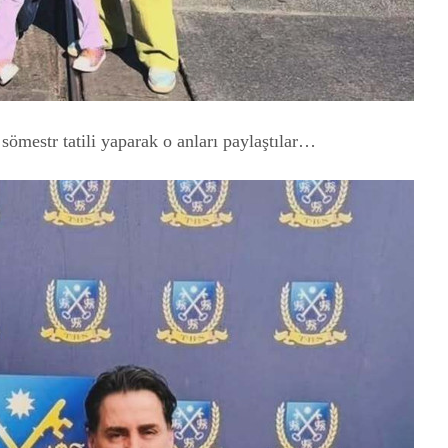
r sömestr tatili yaparak o anları paylaştılar…