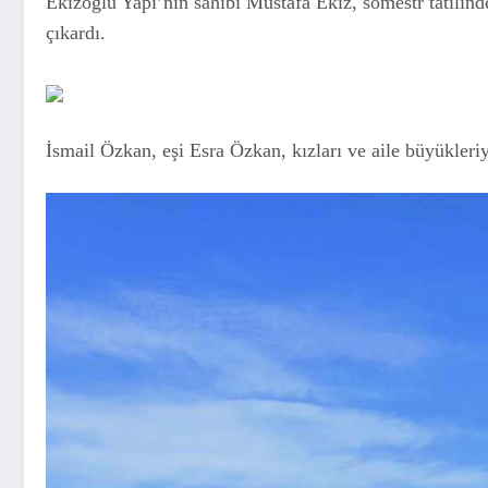
Ekizoğlu Yapı’nın sahibi Mustafa Ekiz, sömestr tatilin
çıkardı.
İsmail Özkan, eşi Esra Özkan, kızları ve aile büyükleriy