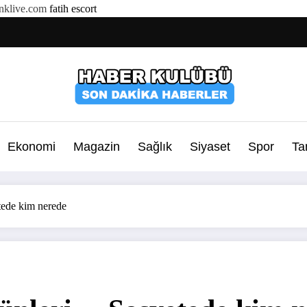
klive.com
fatih escort
Ekonomi
Magazin
Sağlık
Siyaset
Spor
Ta
tede kim nerede