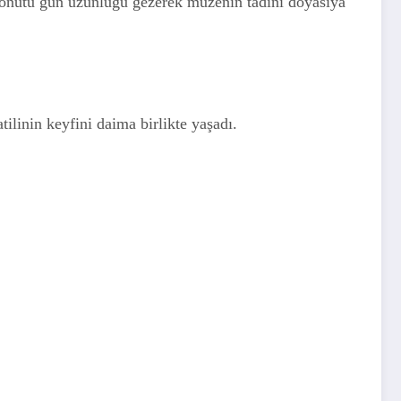
 konutu gün uzunluğu gezerek müzenin tadını doyasıya
ilinin keyfini daima birlikte yaşadı.