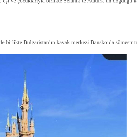
de eşi ve çocuklarıyla birlikte Selanik’te Atatürk’ün doğduğu
le birlikte Bulgaristan’ın kayak merkezi Bansko’da sömestr tat