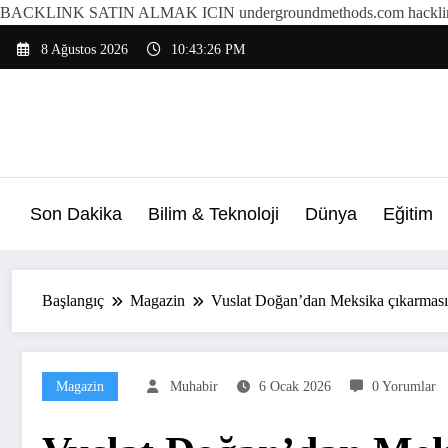
BACKLINK SATIN ALMAK ICIN undergroundmethods.com hacklin
İçeriğe
8 Ağustos 2026
10:43:27 PM
atla
Son Dakika
Bilim & Teknoloji
Dünya
Eğitim
Başlangıç
Magazin
Vuslat Doğan’dan Meksika çıkarması
Magazin
Muhabir
6 Ocak 2026
0 Yorumlar