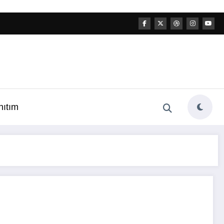
nıtım