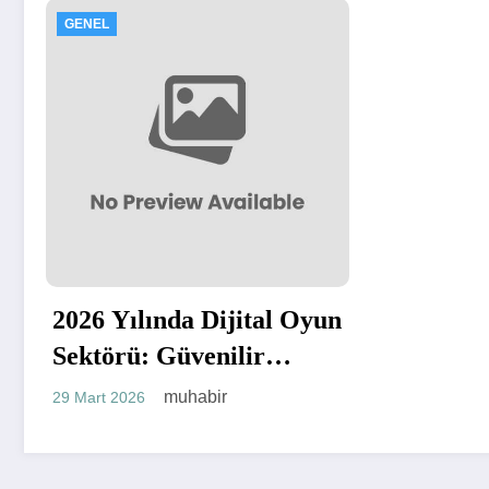
GENEL
2026 Yılında Dijital Oyun
Sektörü: Güvenilir
Platformlar Nasıl
muhabir
29 Mart 2026
Seçilir?