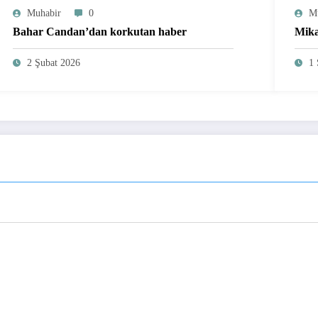
Muhabir
0
M
Bahar Candan’dan korkutan haber
Mika
2 Şubat 2026
1 