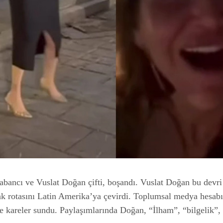
bancı ve Vuslat Doğan çifti, boşandı. Vuslat Doğan bu devri se
arak rotasını Latin Amerika’ya çevirdi. Toplumsal medya hesab
 kareler sundu. Paylaşımlarında Doğan, “İlham”, “bilgelik”, 