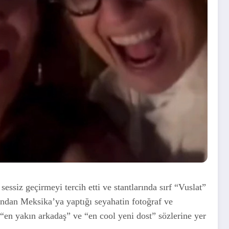
ssiz geçirmeyi tercih etti ve stantlarında sırf “Vuslat”
ından Meksika’ya yaptığı seyahatin fotoğraf ve
“en yakın arkadaş” ve “en cool yeni dost” sözlerine yer