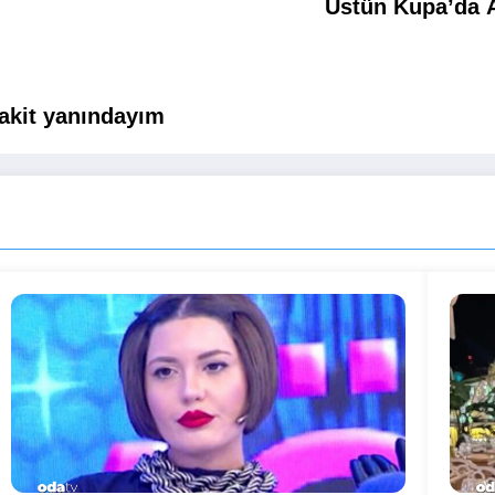
Üstün Kupa’da As
vakit yanındayım